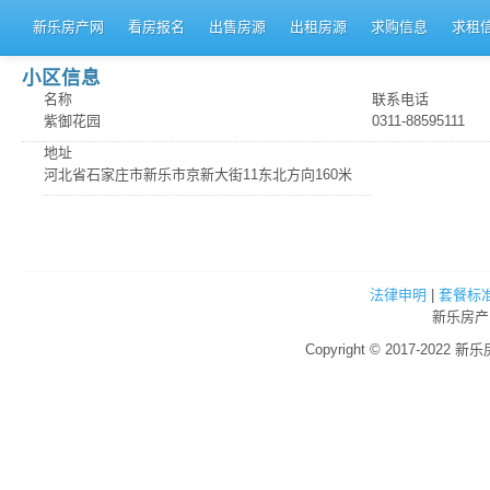
新乐房产网
看房报名
出售房源
出租房源
求购信息
求租
小区信息
名称
联系电话
紫御花园
0311-88595111
地址
河北省石家庄市新乐市京新大街11东北方向160米
法律申明
|
套餐标
新乐房产
Copyright © 2017-2022 新乐房